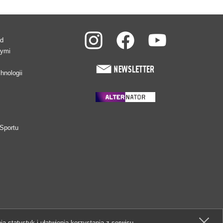
ad
wymi
hnologii
Sportu
ia statystyk i ułatwienia korzystania z serwisu