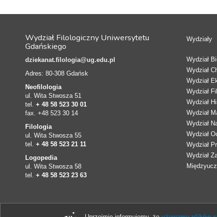
Wydział Filologiczny Uniwersytetu
Wydziały
Gdańskiego
Wydział Bio
dziekanat.filologia@ug.edu.pl
Wydział C
Adres: 80-308 Gdańsk
Wydział E
Neofilologia
Wydział Fi
ul. Wita Stwosza 51
Wydział Hi
tel.
+ 48 58 523 30 01
Wydział Ma
fax. +48 523 30 14
Wydział N
Filologia
Wydział Oc
ul. Wita Stwosza 55
tel.
+ 48 58 523 21 11
Wydział Pr
Wydział Z
Logopedia
Międzyucze
ul. Wita Stwosza 58
tel.
+ 48 58 523 23 63
Uprzejmie informujemy, że
używamy plików co