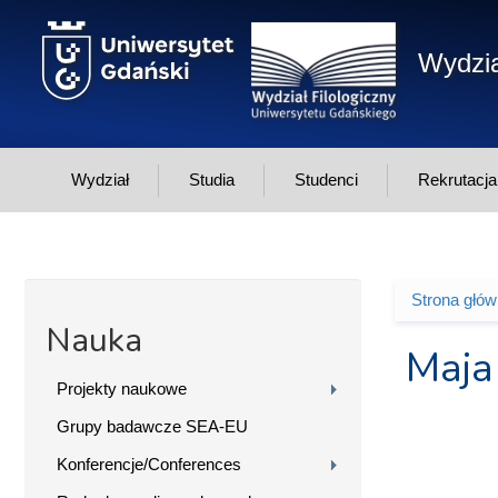
Przejdź do treści
Wydzia
Wydział
Studia
Studenci
Rekrutacja
Strona głó
Jesteś 
Nauka
Maja
Projekty naukowe
Grupy badawcze SEA-EU
Konferencje/Conferences