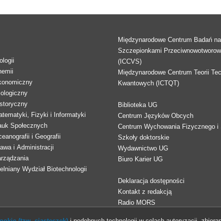
Międzynarodowe Centrum Badań n
Szczepionkami Przeciwnowotworo
logii
(ICCVS)
hemii
Międzynarodowe Centrum Teorii Tec
konomiczny
Kwantowych (ICTQT)
lologiczny
storyczny
Biblioteka UG
tematyki, Fizyki i Informatyki
Centrum Języków Obcych
auk Społecznych
Centrum Wychowania Fizycznego i 
eanografii i Geografii
Szkoły doktorskie
awa i Administracji
Wydawnictwo UG
arządzania
Biuro Karier UG
lniany Wydział Biotechnologii
Deklaracja dostępności
Kontakt z redakcją
Radio MORS
okie (tzw. ciasteczek)
i podobnych technologii w celach autoryzacji, zbieran