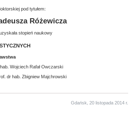
ktorskiej pod tytułem:
Tadeusza Różewicza
uzyskała stopień naukowy
stycznych
nawstwa
 hab. Wojciech Rafał Owczarski
rof. dr hab. Zbigniew Majchrowski
Gdańsk, 20 listopada 2014 r.