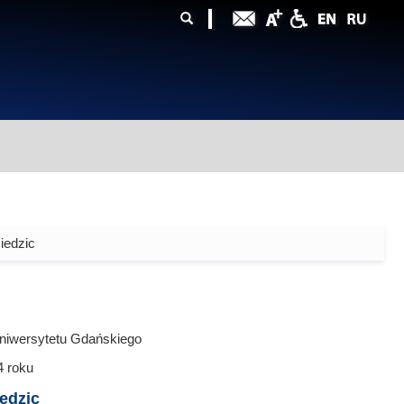
ularz
zukiwania
iedzic
niwersytetu Gdańskiego
4
roku
edzic