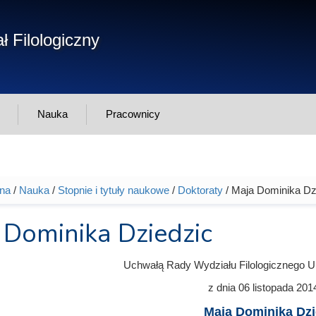
Form
ł Filologiczny
Szukaj
wys
Nauka
Pracownicy
wna
/
Nauka
/
Stopnie i tytuły naukowe
/
Doktoraty
/ Maja Dominika Dz
tutaj
 Dominika Dziedzic
Uchwałą Rady Wydziału Filologicznego U
z dnia
06 listopada 201
Maja Dominika Dzi