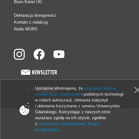
Biuro Karier UG
Deklaracja dostępności
Kontakt z redakcją
Radio MORS
Uprzejmie informujemy, że
używamy plików
cookie (tzw. ciasteczek)
i podobnych technologii
© 2013-2026 Uniwersytet Gdański
w celach autoryzacji, zbierania statystyk
i ułatwienia korzystania z serwisu Uniwersytetu
Gdańskiego. Korzystając z naszych stron
wyrażasz zgodę na ich użycie, zgodnie
z
aktualnymi ustawieniami Twojej
przeglądarki
.