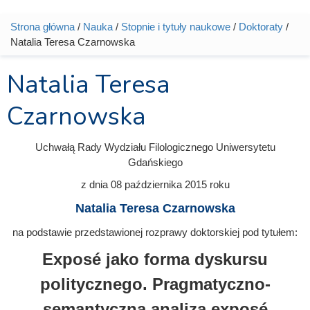
Strona główna
/
Nauka
/
Stopnie i tytuły naukowe
/
Doktoraty
/
Jesteś tutaj
Natalia Teresa Czarnowska
Natalia Teresa
Czarnowska
Uchwałą Rady Wydziału Filologicznego Uniwersytetu
Gdańskiego
z dnia
08 października 2015
roku
Natalia Teresa Czarnowska
na podstawie przedstawionej rozprawy doktorskiej pod tytułem:
Exposé jako forma dyskursu
politycznego. Pragmatyczno-
semantyczna analiza exposé