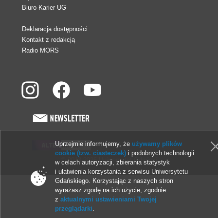
Biuro Karier UG
Deklaracja dostępności
Kontakt z redakcją
Radio MORS
Uprzejmie informujemy, że
używamy plików
cookie (tzw. ciasteczek)
i podobnych technologii
© 2013-2026 Uniwersytet Gdański
w celach autoryzacji, zbierania statystyk
i ułatwienia korzystania z serwisu Uniwersytetu
Gdańskiego. Korzystając z naszych stron
wyrażasz zgodę na ich użycie, zgodnie
z
aktualnymi ustawieniami Twojej
przeglądarki
.