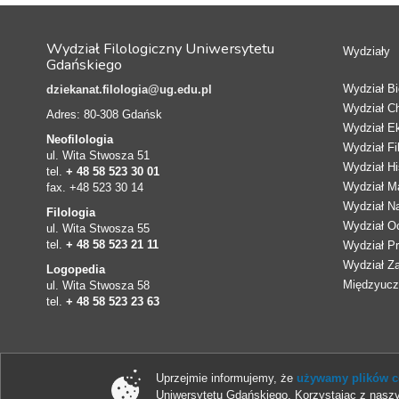
Wydział Filologiczny Uniwersytetu
Wydziały
Gdańskiego
Wydział Bio
dziekanat.filologia@ug.edu.pl
Wydział C
Adres: 80-308 Gdańsk
Wydział E
Neofilologia
Wydział Fi
ul. Wita Stwosza 51
Wydział Hi
tel.
+ 48 58 523 30 01
Wydział Ma
fax. +48 523 30 14
Wydział N
Filologia
Wydział Oc
ul. Wita Stwosza 55
tel.
+ 48 58 523 21 11
Wydział Pr
Wydział Z
Logopedia
Międzyucze
ul. Wita Stwosza 58
tel.
+ 48 58 523 23 63
Uprzejmie informujemy, że
używamy plików co
Uniwersytetu Gdańskiego. Korzystając z naszy