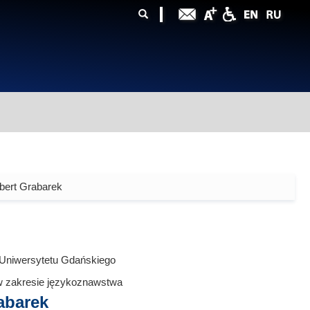
ularz
zukiwania
bert Grabarek
 Uniwersytetu Gdańskiego
w zakresie językoznawstwa
abarek