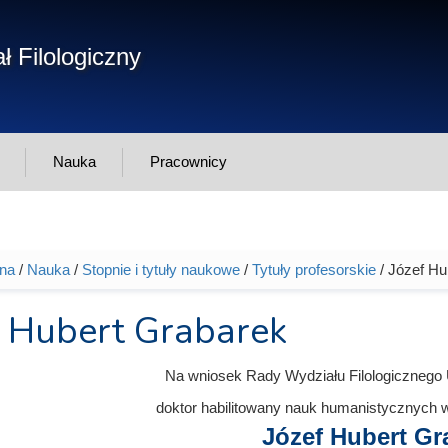
Form
ł Filologiczny
Szukaj
wys
Nauka
Pracownicy
wna
/
Nauka
/
Stopnie i tytuły naukowe
/
Tytuły profesorskie
/ Józef Hu
tutaj
f Hubert Grabarek
Na wniosek Rady Wydziału Filologicznego
doktor habilitowany nauk humanistycznych 
Józef Hubert Gr