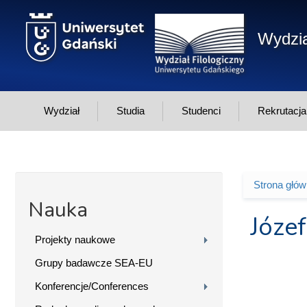
Przejdź do treści
Wydzia
Wydział
Studia
Studenci
Rekrutacja
Strona głó
Jesteś 
Nauka
Józe
Projekty naukowe
Grupy badawcze SEA-EU
Konferencje/Conferences