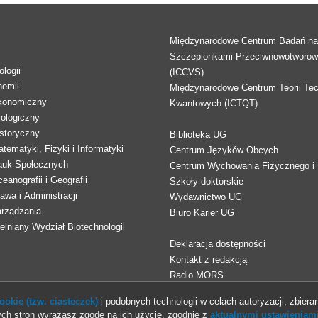
Międzynarodowe Centrum Badań n
Szczepionkami Przeciwnowotworo
logii
(ICCVS)
hemii
Międzynarodowe Centrum Teorii Tec
konomiczny
Kwantowych (ICTQT)
lologiczny
storyczny
Biblioteka UG
tematyki, Fizyki i Informatyki
Centrum Języków Obcych
auk Społecznych
Centrum Wychowania Fizycznego i 
eanografii i Geografii
Szkoły doktorskie
awa i Administracji
Wydawnictwo UG
arządzania
Biuro Karier UG
lniany Wydział Biotechnologii
Deklaracja dostępności
Kontakt z redakcją
Radio MORS
okie (tzw. ciasteczek)
i podobnych technologii w celach autoryzacji, zbieran
ch stron wyrażasz zgodę na ich użycie, zgodnie z
aktualnymi ustawieniami
© 2013-2026 Uniwersytet Gdański