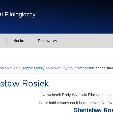
Form
ł Filologiczny
Szukaj
wys
Nauka
Pracownicy
wna
/
Nauka
/
Stopnie i tytuły naukowe
/
Tytuły profesorskie
/ Stanisła
tutaj
isław Rosiek
Na wniosek Rady Wydziału Filologicznego
doktor habilitowany nauk humanistycznych w 
Stanisław Ro