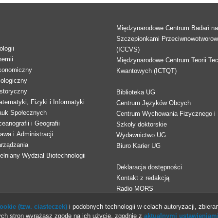
Międzynarodowe Centrum Badań n
Szczepionkami Przeciwnowotworo
logii
(ICCVS)
hemii
Międzynarodowe Centrum Teorii Tec
konomiczny
Kwantowych (ICTQT)
lologiczny
storyczny
Biblioteka UG
tematyki, Fizyki i Informatyki
Centrum Języków Obcych
auk Społecznych
Centrum Wychowania Fizycznego i 
eanografii i Geografii
Szkoły doktorskie
awa i Administracji
Wydawnictwo UG
arządzania
Biuro Karier UG
lniany Wydział Biotechnologii
Deklaracja dostępności
Kontakt z redakcją
Radio MORS
okie (tzw. ciasteczek)
i podobnych technologii w celach autoryzacji, zbieran
ch stron wyrażasz zgodę na ich użycie, zgodnie z
aktualnymi ustawieniami
© 2013-2026 Uniwersytet Gdański