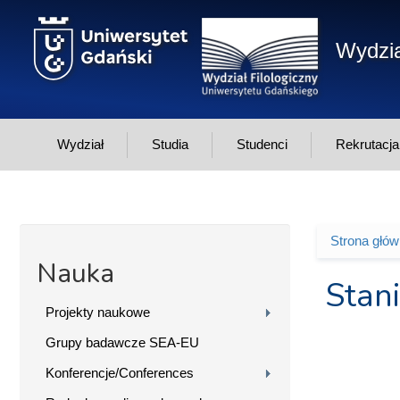
Przejdź do treści
Wydzia
Wydział
Studia
Studenci
Rekrutacja
Strona głó
Jesteś 
Nauka
Stan
Projekty naukowe
Grupy badawcze SEA-EU
Konferencje/Conferences