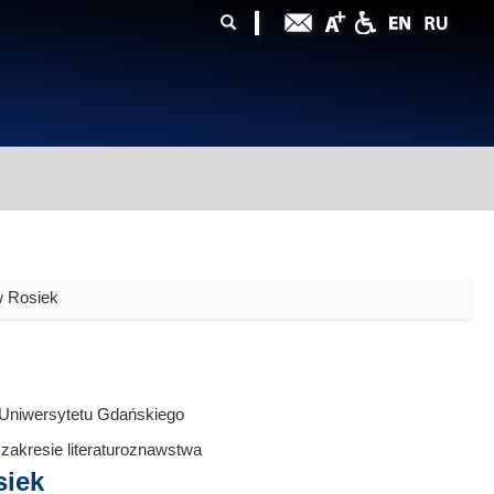
ularz
zukiwania
w Rosiek
 Uniwersytetu Gdańskiego
zakresie literaturoznawstwa
siek