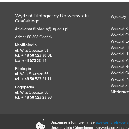
Wydział Filologiczny Uniwersytetu
Wydziały
Gdańskiego
Wydział Bio
dziekanat.filologia@ug.edu.pl
Wydział C
Adres: 80-308 Gdańsk
Wydział E
Neofilologia
Wydział Fi
ul. Wita Stwosza 51
Wydział Hi
tel.
+ 48 58 523 30 01
Wydział Ma
fax. +48 523 30 14
Wydział N
Filologia
Wydział Oc
ul. Wita Stwosza 55
tel.
+ 48 58 523 21 11
Wydział Pr
Wydział Z
Logopedia
Międzyucze
ul. Wita Stwosza 58
tel.
+ 48 58 523 23 63
Uprzejmie informujemy, że
używamy plików co
Uniwersytetu Gdańskiego. Korzystając z naszy