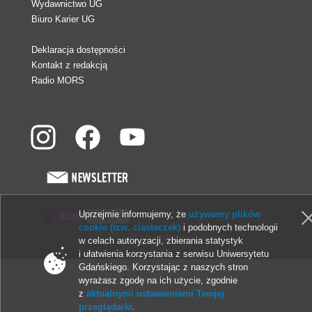
Wydawnictwo UG
Biuro Karier UG
Deklaracja dostępności
Kontakt z redakcją
Radio MORS
Uprzejmie informujemy, że
używamy plików
cookie (tzw. ciasteczek)
i podobnych technologii
© 2013-2026 Uniwersytet Gdański
w celach autoryzacji, zbierania statystyk
i ułatwienia korzystania z serwisu Uniwersytetu
Gdańskiego. Korzystając z naszych stron
wyrażasz zgodę na ich użycie, zgodnie
z
aktualnymi ustawieniami Twojej
przeglądarki
.