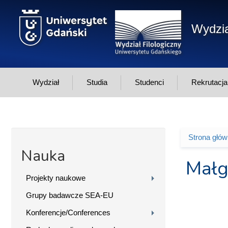
Przejdź do treści
Wydzia
Wydział
Studia
Studenci
Rekrutacja
Strona głó
Jesteś 
Nauka
Małg
Projekty naukowe
Grupy badawcze SEA-EU
Konferencje/Conferences