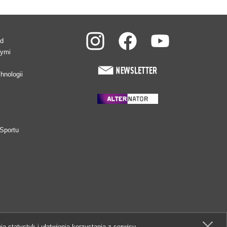
ad
wymi
hnologii
Sportu
ia statystyk i ułatwienia korzystania z serwisu