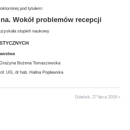
ktorskiej pod tytułem:
lna. Wokół problemów recepcji
uzyskała stopień naukowy
stycznych
nawstwa
b. Grażyna Bożena Tomaszewska
rof. UG, dr hab. Halina Popławska
Gdańsk, 27 lipca 2016 r.