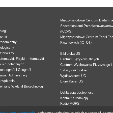
Międzynarodowe Centrum Badań n
Szczepionkami Przeciwnowotworo
logii
(ICCVS)
hemii
Międzynarodowe Centrum Teorii Tec
konomiczny
Kwantowych (ICTQT)
lologiczny
storyczny
Biblioteka UG
tematyki, Fizyki i Informatyki
Centrum Języków Obcych
auk Społecznych
Centrum Wychowania Fizycznego i 
eanografii i Geografii
Szkoły doktorskie
awa i Administracji
Wydawnictwo UG
arządzania
Biuro Karier UG
lniany Wydział Biotechnologii
Deklaracja dostępności
Kontakt z redakcją
Radio MORS
okie (tzw. ciasteczek)
i podobnych technologii w celach autoryzacji, zbieran