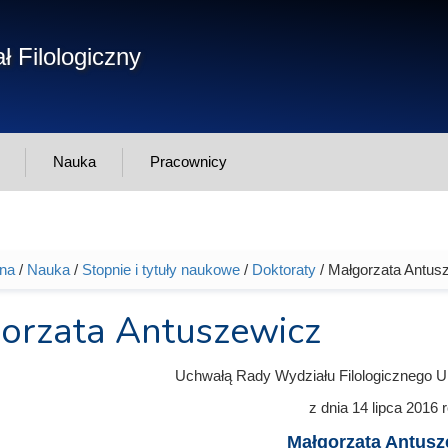
Form
ł Filologiczny
Szukaj
wys
Nauka
Pracownicy
wna
/
Nauka
/
Stopnie i tytuły naukowe
/
Doktoraty
/ Małgorzata Antus
tutaj
orzata Antuszewicz
Uchwałą Rady Wydziału Filologicznego U
z dnia
14 lipca 2016
r
Małgorzata Antusz