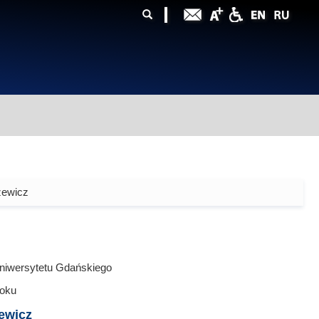
ularz
zukiwania
zewicz
niwersytetu Gdańskiego
oku
ewicz