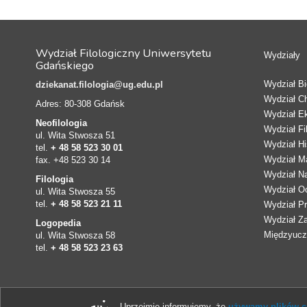
Wydział Filologiczny Uniwersytetu
Wydziały
Gdańskiego
Wydział Bio
dziekanat.filologia@ug.edu.pl
Wydział C
Adres: 80-308 Gdańsk
Wydział E
Neofilologia
Wydział Fi
ul. Wita Stwosza 51
Wydział Hi
tel.
+ 48 58 523 30 01
Wydział Ma
fax. +48 523 30 14
Wydział N
Filologia
Wydział Oc
ul. Wita Stwosza 55
tel.
+ 48 58 523 21 11
Wydział Pr
Wydział Z
Logopedia
Międzyucze
ul. Wita Stwosza 58
tel.
+ 48 58 523 23 63
Uprzejmie informujemy, że
używamy plików co