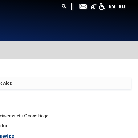
ularz
zukiwania
iewicz
niwersytetu Gdańskiego
oku
iewicz