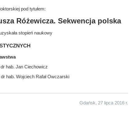
ktorskiej pod tytułem:
eusza Różewicza. Sekwencja polska
uzyskała stopień naukowy
stycznych
nawstwa
 dr hab. Jan Ciechowicz
 dr hab. Wojciech Rafał Owczarski
Gdańsk, 27 lipca 2016 r.