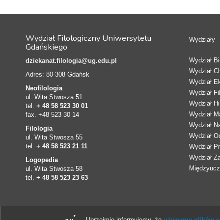
Wydział Filologiczny Uniwersytetu
Wydziały
Gdańskiego
Wydział Bio
dziekanat.filologia@ug.edu.pl
Wydział C
Adres: 80-308 Gdańsk
Wydział E
Neofilologia
Wydział Fi
ul. Wita Stwosza 51
Wydział Hi
tel.
+ 48 58 523 30 01
Wydział Ma
fax. +48 523 30 14
Wydział N
Filologia
Wydział Oc
ul. Wita Stwosza 55
tel.
+ 48 58 523 21 11
Wydział Pr
Wydział Z
Logopedia
Międzyucze
ul. Wita Stwosza 58
tel.
+ 48 58 523 23 63
Uprzejmie informujemy, że
używamy plików co