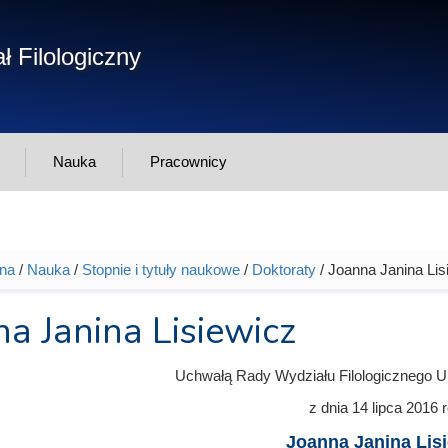
Form
ł Filologiczny
Szukaj
wys
Nauka
Pracownicy
wna
/
Nauka
/
Stopnie i tytuły naukowe
/
Doktoraty
/ Joanna Janina Lis
tutaj
a Janina Lisiewicz
Uchwałą Rady Wydziału Filologicznego U
z dnia
14 lipca 2016
r
Joanna Janina Lis