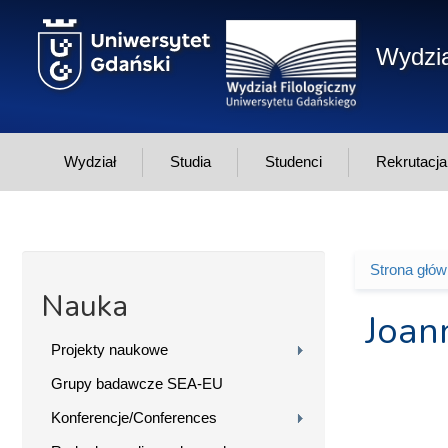
Przejdź do treści
Wydzia
Wydział
Studia
Studenci
Rekrutacja
Strona głó
Jesteś 
Nauka
Joann
Projekty naukowe
Grupy badawcze SEA-EU
Konferencje/Conferences