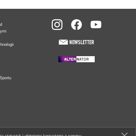
ad
wymi
hnologii
Sportu
ia statystyk i ułatwienia korzystania z serwisu