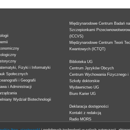
Międzynarodowe Centrum Badań n
Szczepionkami Przeciwnowotworo
logii
(ICCVS)
hemii
Międzynarodowe Centrum Teorii Tec
konomiczny
Kwantowych (ICTQT)
lologiczny
storyczny
Biblioteka UG
tematyki, Fizyki i Informatyki
Centrum Języków Obcych
auk Społecznych
Centrum Wychowania Fizycznego i 
eanografii i Geografii
Szkoły doktorskie
awa i Administracji
Wydawnictwo UG
arządzania
Biuro Karier UG
lniany Wydział Biotechnologii
Deklaracja dostępności
Kontakt z redakcją
Radio MORS
okie (tzw. ciasteczek)
i podobnych technologii w celach autoryzacji, zbieran