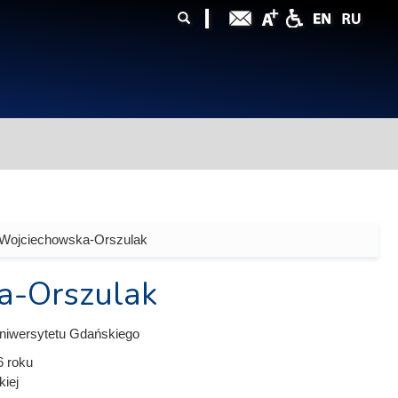
ularz
zukiwania
 Wojciechowska-Orszulak
a-Orszulak
niwersytetu Gdańskiego
6
roku
kiej