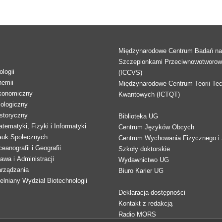
Międzynarodowe Centrum Badań n
Szczepionkami Przeciwnowotworo
logii
(ICCVS)
hemii
Międzynarodowe Centrum Teorii Tec
konomiczny
Kwantowych (ICTQT)
lologiczny
storyczny
Biblioteka UG
tematyki, Fizyki i Informatyki
Centrum Języków Obcych
auk Społecznych
Centrum Wychowania Fizycznego i 
eanografii i Geografii
Szkoły doktorskie
awa i Administracji
Wydawnictwo UG
arządzania
Biuro Karier UG
lniany Wydział Biotechnologii
Deklaracja dostępności
Kontakt z redakcją
Radio MORS