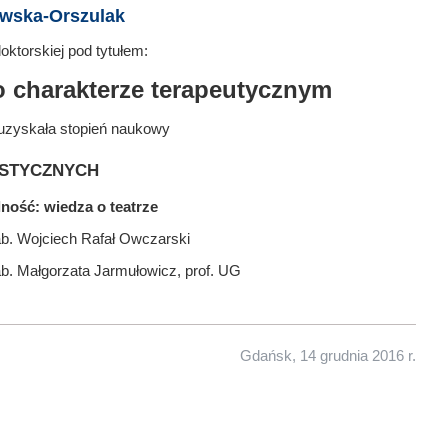
owska-Orszulak
ktorskiej pod tytułem:
 o charakterze terapeutycznym
uzyskała stopień naukowy
stycznych
ność: wiedza o teatrze
ab. Wojciech Rafał Owczarski
ab. Małgorzata Jarmułowicz, prof. UG
Gdańsk, 14 grudnia 2016 r.