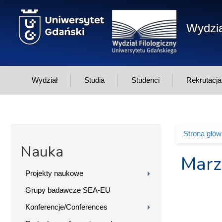
Przejdź do treści
Wydzia
Wydział
Studia
Studenci
Rekrutacja
Strona głó
Jesteś 
Nauka
Marz
Projekty naukowe
Grupy badawcze SEA-EU
Konferencje/Conferences