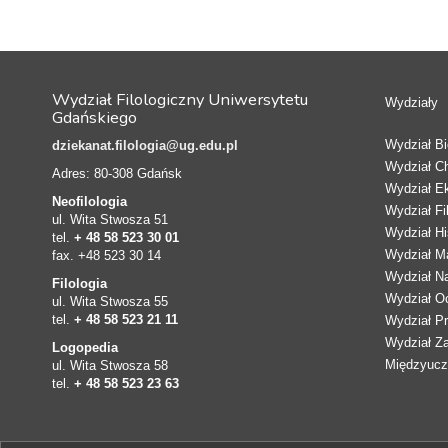
Wydział Filologiczny Uniwersytetu
Wydziały
Gdańskiego
Wydział Bio
dziekanat.filologia@ug.edu.pl
Wydział C
Adres: 80-308 Gdańsk
Wydział E
Neofilologia
Wydział Fi
ul. Wita Stwosza 51
Wydział Hi
tel.
+ 48 58 523 30 01
Wydział Ma
fax. +48 523 30 14
Wydział N
Filologia
Wydział Oc
ul. Wita Stwosza 55
tel.
+ 48 58 523 21 11
Wydział Pr
Wydział Z
Logopedia
Międzyucze
ul. Wita Stwosza 58
tel.
+ 48 58 523 23 63