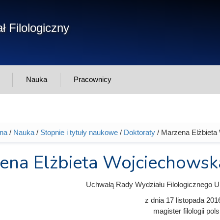
Form
ł Filologiczny
Szukaj
wys
Nauka
Pracownicy
wna
/
Nauka
/
Stopnie i tytuły naukowe
/
Doktoraty
/ Marzena Elżbieta
tutaj
ena Elżbieta Wojciechowsk
Uchwałą Rady Wydziału Filologicznego U
z dnia
17 listopada 201
magister filologii pols