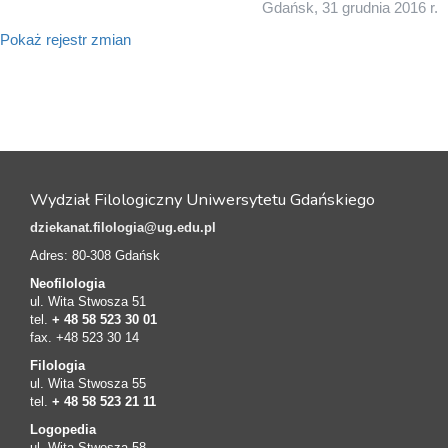
Gdańsk, 31 grudnia 2016 r.
Pokaż rejestr zmian
Wydział Filologiczny Uniwersytetu Gdańskiego
dziekanat.filologia@ug.edu.pl
Adres: 80-308 Gdańsk
Neofilologia
ul. Wita Stwosza 51
tel.
+ 48 58 523 30 01
fax. +48 523 30 14
Filologia
ul. Wita Stwosza 55
tel.
+ 48 58 523 21 11
Logopedia
ul. Wita Stwosza 58