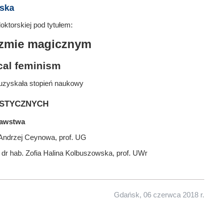
ska
ktorskiej pod tytułem:
izmie magicznym
cal feminism
uzyskała stopień naukowy
stycznych
nawstwa
 Andrzej Ceynowa, prof. UG
 dr hab. Zofia Halina Kolbuszowska, prof. UWr
Gdańsk, 06 czerwca 2018 r.