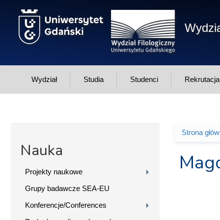
Przejdź do treści
Wydzia
Wydział
Studia
Studenci
Rekrutacja
Strona głó
Jesteś 
Nauka
Magd
Projekty naukowe
Grupy badawcze SEA-EU
Konferencje/Conferences