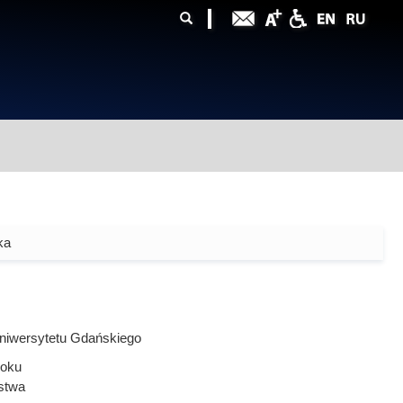
ularz
zukiwania
ka
niwersytetu Gdańskiego
oku
stwa