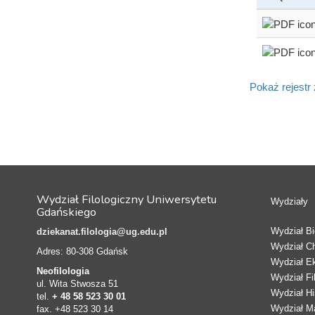
Pokaż rejestr
Wydział Filologiczny Uniwersytetu
Wydziały
Gdańskiego
Wydział Bio
dziekanat.filologia@ug.edu.pl
Wydział C
Adres: 80-308 Gdańsk
Wydział E
Neofilologia
Wydział Fi
ul. Wita Stwosza 51
Wydział Hi
tel.
+ 48 58 523 30 01
Wydział Ma
fax. +48 523 30 14