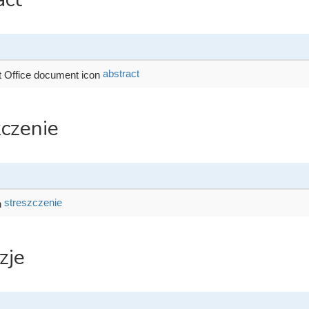
abstract
zczenie
streszczenie
zje