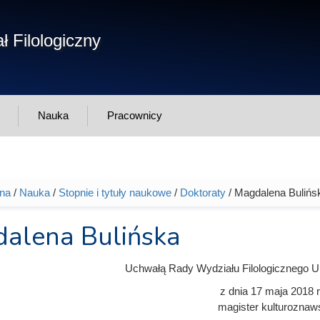
Form
ł Filologiczny
Szukaj
wys
Nauka
Pracownicy
wna
/
Nauka
/
Stopnie i tytuły naukowe
/
Doktoraty
/ Magdalena Bulińs
tutaj
alena Bulińska
Uchwałą Rady Wydziału Filologicznego U
z dnia
17 maja 2018
r
magister kulturoznaw