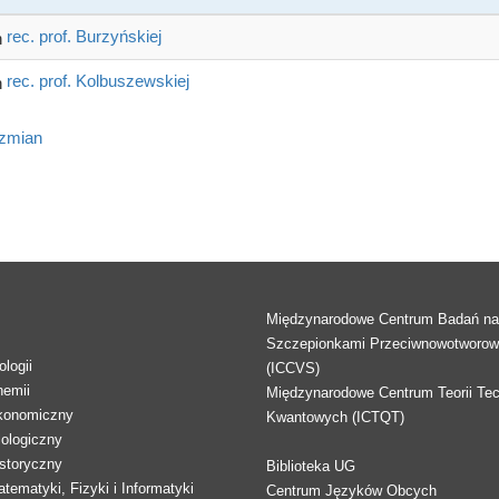
rec. prof. Burzyńskiej
rec. prof. Kolbuszewskiej
 zmian
Międzynarodowe Centrum Badań n
Szczepionkami Przeciwnowotworo
logii
(ICCVS)
hemii
Międzynarodowe Centrum Teorii Tec
konomiczny
Kwantowych (ICTQT)
lologiczny
storyczny
Biblioteka UG
tematyki, Fizyki i Informatyki
Centrum Języków Obcych