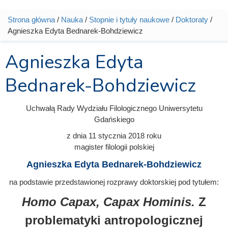
Strona główna
/
Nauka
/
Stopnie i tytuły naukowe
/
Doktoraty
/
Jesteś tutaj
Agnieszka Edyta Bednarek-Bohdziewicz
Agnieszka Edyta
Bednarek-Bohdziewicz
Uchwałą Rady Wydziału Filologicznego Uniwersytetu
Gdańskiego
z dnia
11 stycznia 2018
roku
magister filologii polskiej
Agnieszka Edyta Bednarek-Bohdziewicz
na podstawie przedstawionej rozprawy doktorskiej pod tytułem:
Homo Capax, Capax Hominis.
Z
problematyki antropologicznej