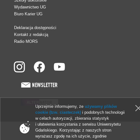
Szkoły doktorskie
Wydawnictwo UG
Biuro Karier UG
Deklaracja dostępności
Kontakt z redakcją
Radio MORS
Uprzejmie informujemy, że
używamy plików
© 2013-2026 Uniwersytet Gdański
cookie (tzw. ciasteczek)
i podobnych technologii
w celach autoryzacji, zbierania statystyk
i ułatwienia korzystania z serwisu Uniwersytetu
Gdańskiego. Korzystając z naszych stron
wyrażasz zgodę na ich użycie, zgodnie