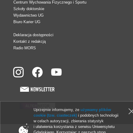
Centrum Wychowania Fizycznego i Sportu
Szkoły doktorskie
Wydawnictwo UG
Biuro Karier UG
Deklaracja dostępności
Kontakt z redakcją
Radio MORS
Uprzejmie informujemy, że
używamy plików
© 2013-2026 Uniwersytet Gdański
cookie (tzw. ciasteczek)
i podobnych technologii
w celach autoryzacji, zbierania statystyk
i ułatwienia korzystania z serwisu Uniwersytetu
Gdańskiego. Korzystając z naszych stron