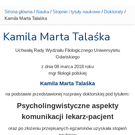
Strona główna
/
Nauka
/
Stopnie i tytuły naukowe
/
Doktoraty
/
Jesteś tutaj
Kamila Marta Talaśka
Kamila Marta Talaśka
Uchwałą Rady Wydziału Filologicznego Uniwersytetu
Gdańskiego
z dnia
08 marca 2018
roku
mgr filologii polskiej
Kamila Marta Talaśka
na podstawie przedstawionej rozprawy doktorskiej pod tytułem:
Psycholingwistyczne aspekty
komunikacji lekarz-pacjent
oraz po złożeniu przepisanych egzaminów uzyskała stopień
naukowy