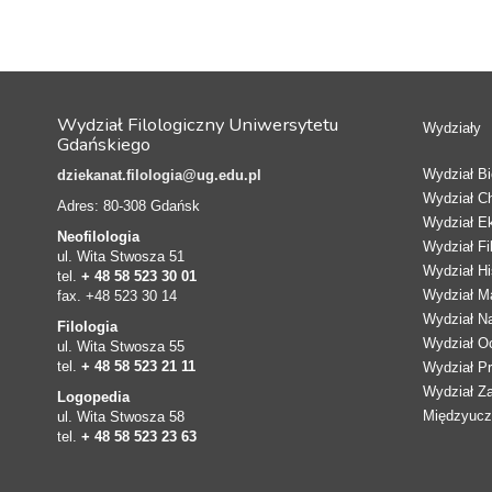
Wydział Filologiczny Uniwersytetu
Wydziały
Gdańskiego
Wydział Bio
dziekanat.filologia@ug.edu.pl
Wydział C
Adres: 80-308 Gdańsk
Wydział E
Neofilologia
Wydział Fi
ul. Wita Stwosza 51
Wydział Hi
tel.
+ 48 58 523 30 01
Wydział Ma
fax. +48 523 30 14
Wydział N
Filologia
Wydział Oc
ul. Wita Stwosza 55
tel.
+ 48 58 523 21 11
Wydział Pr
Wydział Z
Logopedia
Międzyucze
ul. Wita Stwosza 58
tel.
+ 48 58 523 23 63