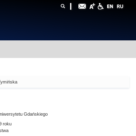
ularz
zukiwania
Tymińska
niwersytetu Gdańskiego
9
roku
stwa