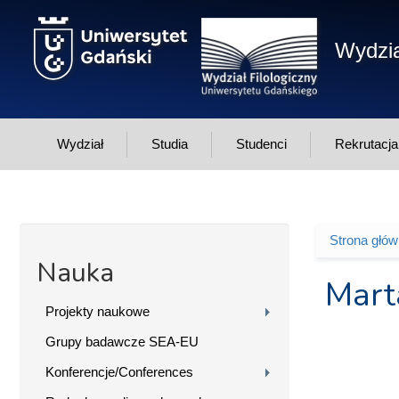
Przejdź do treści
Wydzia
Wydział
Studia
Studenci
Rekrutacja
Strona głó
Jesteś 
Nauka
Mart
Projekty naukowe
Grupy badawcze SEA-EU
Konferencje/Conferences