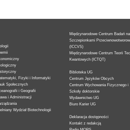
Międzynarodowe Centrum Badań n
Szczepionkami Przeciwnowotworo
logii
(ICCVS)
hemii
Międzynarodowe Centrum Teorii Tec
konomiczny
Kwantowych (ICTQT)
lologiczny
storyczny
Biblioteka UG
tematyki, Fizyki i Informatyki
Centrum Języków Obcych
auk Społecznych
Centrum Wychowania Fizycznego i 
eanografii i Geografii
Szkoły doktorskie
awa i Administracji
Wydawnictwo UG
arządzania
Biuro Karier UG
lniany Wydział Biotechnologii
Deklaracja dostępności
Kontakt z redakcją
Radio MORS