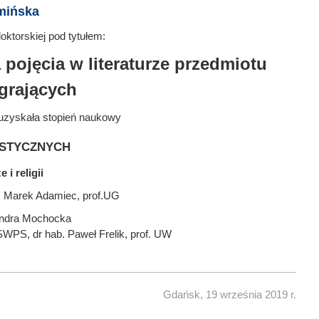
mińska
ktorskiej pod tytułem:
pojęcia w literaturze przedmiotu
grających
uzyskała stopień naukowy
stycznych
 i religii
. Marek Adamiec, prof.UG
andra Mochocka
 SWPS, dr hab. Paweł Frelik, prof. UW
Gdańsk, 19 września 2019 r.