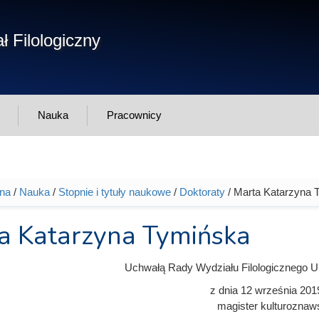
Form
ł Filologiczny
Szukaj
wys
Nauka
Pracownicy
wna
/
Nauka
/
Stopnie i tytuły naukowe
/
Doktoraty
/ Marta Katarzyna 
tutaj
a Katarzyna Tymińska
Uchwałą Rady Wydziału Filologicznego U
z dnia
12 września 201
magister kulturoznaw