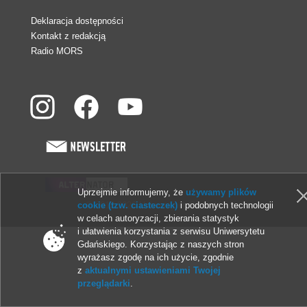
Deklaracja dostępności
Kontakt z redakcją
Radio MORS
Uprzejmie informujemy, że
używamy plików
© 2013-2026 Uniwersytet Gdański
cookie (tzw. ciasteczek)
i podobnych technologii
w celach autoryzacji, zbierania statystyk
i ułatwienia korzystania z serwisu Uniwersytetu
Gdańskiego. Korzystając z naszych stron
wyrażasz zgodę na ich użycie, zgodnie
z
aktualnymi ustawieniami Twojej
przeglądarki
.