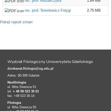
rec. prof. Maziarczyka
1.84 MB
rec. prof. Terentowicz-Fotygi
2.75 MB
Pokaż rejestr zmian
Wydział Filologiczny Uniwersytetu Gdańskiego
dziekanat.filologia@ug.edu.pl
Adres: 80-308 Gdańsk
Neofilologia
ul. Wita Stwosza 51
tel.
+ 48 58 523 30 01
fax. +48 523 30 14
Filologia
ul. Wita Stwosza 55