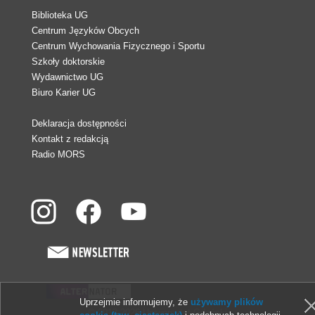
Biblioteka UG
Centrum Języków Obcych
Centrum Wychowania Fizycznego i Sportu
Szkoły doktorskie
Wydawnictwo UG
Biuro Karier UG
Deklaracja dostępności
Kontakt z redakcją
Radio MORS
Uprzejmie informujemy, że
używamy plików
© 2013-2026 Uniwersytet Gdański