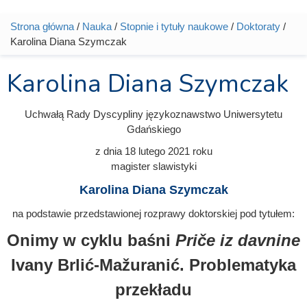
Strona główna
/
Nauka
/
Stopnie i tytuły naukowe
/
Doktoraty
/
Jesteś tutaj
Karolina Diana Szymczak
Karolina Diana Szymczak
Uchwałą Rady Dyscypliny językoznawstwo Uniwersytetu
Gdańskiego
z dnia
18 lutego 2021
roku
magister slawistyki
Karolina Diana Szymczak
na podstawie przedstawionej rozprawy doktorskiej pod tytułem:
Onimy w cyklu baśni
Priče iz davnine
Ivany Brlić-Mažuranić. Problematyka
przekładu