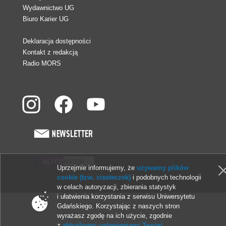
Wydawnictwo UG
Biuro Karier UG
Deklaracja dostępności
Kontakt z redakcją
Radio MORS
Uprzejmie informujemy, że
używamy plików
© 2013-2026 Uniwersytet Gdański
cookie (tzw. ciasteczek)
i podobnych technologii
w celach autoryzacji, zbierania statystyk
i ułatwienia korzystania z serwisu Uniwersytetu
Gdańskiego. Korzystając z naszych stron
wyrażasz zgodę na ich użycie, zgodnie
z
aktualnymi ustawieniami Twojej