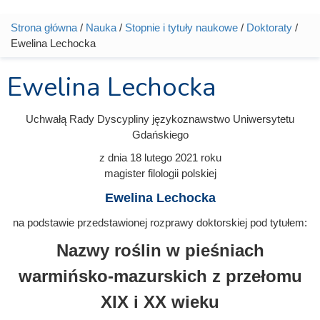
Strona główna
/
Nauka
/
Stopnie i tytuły naukowe
/
Doktoraty
/
Jesteś tutaj
Ewelina Lechocka
Ewelina Lechocka
Uchwałą Rady Dyscypliny językoznawstwo Uniwersytetu
Gdańskiego
z dnia
18 lutego 2021
roku
magister filologii polskiej
Ewelina Lechocka
na podstawie przedstawionej rozprawy doktorskiej pod tytułem:
Nazwy roślin w pieśniach
warmińsko-mazurskich z przełomu
XIX i XX wieku