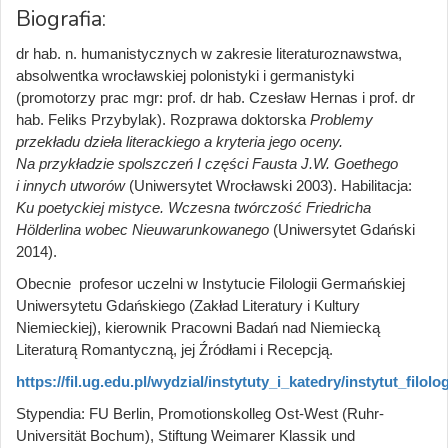
Biografia:
dr hab. n. humanistycznych w zakresie literaturoznawstwa,
absolwentka wrocławskiej polonistyki i germanistyki
(promotorzy prac mgr: prof. dr hab. Czesław Hernas i prof. dr
hab. Feliks Przybylak). Rozprawa doktorska
Problemy
przekładu dzieła literackiego a kryteria jego oceny.
Na przykładzie spolszczeń I części Fausta J.W. Goethego
i innych utworów
(Uniwersytet Wrocławski 2003). Habilitacja:
Ku poetyckiej mistyce. Wczesna twórczość Friedricha
Hölderlina wobec Nieuwarunkowanego
(Uniwersytet Gdański
2014).
Obecnie profesor uczelni w Instytucie Filologii Germańskiej
Uniwersytetu Gdańskiego (Zakład Literatury i Kultury
Niemieckiej), kierownik Pracowni Badań nad Niemiecką
Literaturą Romantyczną, jej Źródłami i Recepcją.
https://fil.ug.edu.pl/wydzial/instytuty_i_katedry/instytut_filolog
Stypendia: FU Berlin, Promotionskolleg Ost-West (Ruhr-
Universität Bochum), Stiftung Weimarer Klassik und