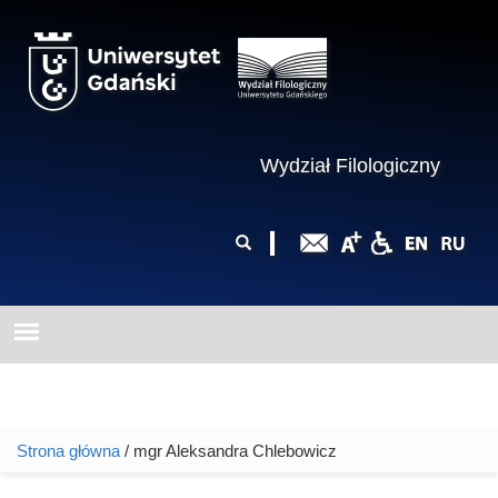
Przejdź do treści
Wydział Filologiczny
Formularz
Szukaj
wyszukiwania
Strona główna
/ mgr Aleksandra Chlebowicz
Jesteś tutaj