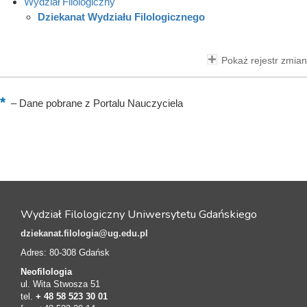
Wydział Filologiczny
Dziekanat Wydziału Filologicznego
Pokaż rejestr zmian
–
Dane pobrane z Portalu Nauczyciela
Wydział Filologiczny Uniwersytetu Gdańskiego
dziekanat.filologia@ug.edu.pl
Adres: 80-308 Gdańsk
Neofilologia
ul. Wita Stwosza 51
tel.
+ 48 58 523 30 01