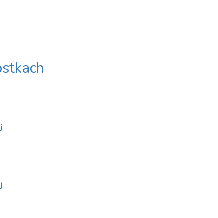
stkach
j
j