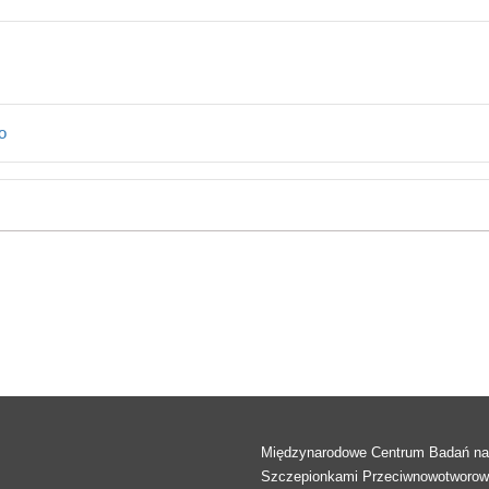
o
Międzynarodowe Centrum Badań n
Szczepionkami Przeciwnowotworo