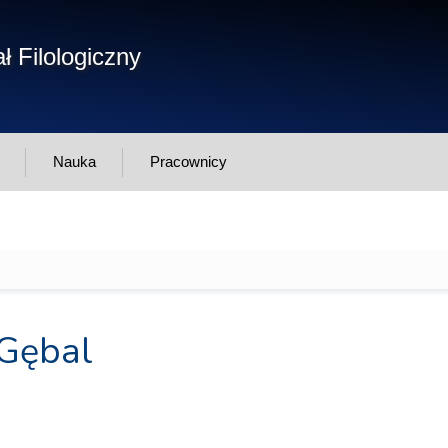
Form
ł Filologiczny
Szukaj
wys
Nauka
Pracownicy
 Gębal