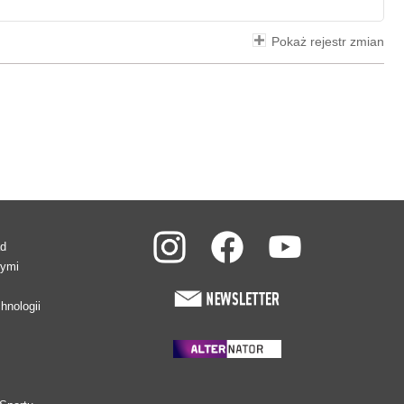
Pokaż rejestr zmian
ad
wymi
hnologii