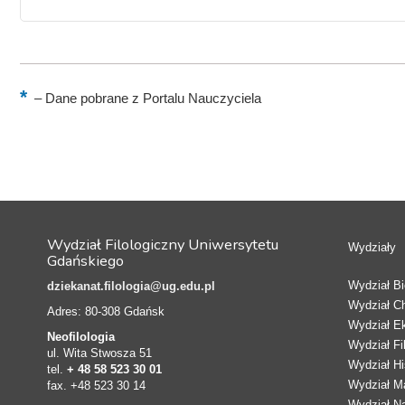
–
Dane pobrane z Portalu Nauczyciela
Wydział Filologiczny Uniwersytetu
Wydziały
Gdańskiego
Wydział Bio
dziekanat.filologia@ug.edu.pl
Wydział C
Adres: 80-308 Gdańsk
Wydział E
Neofilologia
Wydział Fi
ul. Wita Stwosza 51
Wydział Hi
tel.
+ 48 58 523 30 01
Wydział Ma
fax. +48 523 30 14
Wydział N