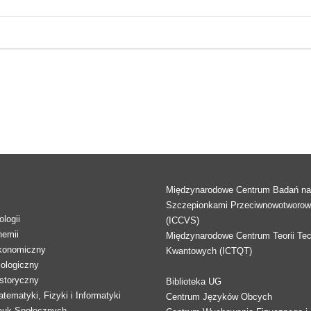
Międzynarodowe Centrum Badań n
Szczepionkami Przeciwnowotworo
logii
(ICCVS)
hemii
Międzynarodowe Centrum Teorii Tec
konomiczny
Kwantowych (ICTQT)
lologiczny
storyczny
Biblioteka UG
tematyki, Fizyki i Informatyki
Centrum Języków Obcych
auk Społecznych