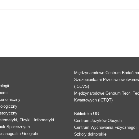
Międzynarodowe Centrum Badań n
Szczepionkami Przeciwnowotworo
logii
(ICCVS)
hemii
Międzynarodowe Centrum Teorii Tec
konomiczny
Kwantowych (ICTQT)
lologiczny
storyczny
Biblioteka UG
tematyki, Fizyki i Informatyki
Centrum Języków Obcych
auk Społecznych
Centrum Wychowania Fizycznego i 
eanografii i Geografii
Szkoły doktorskie