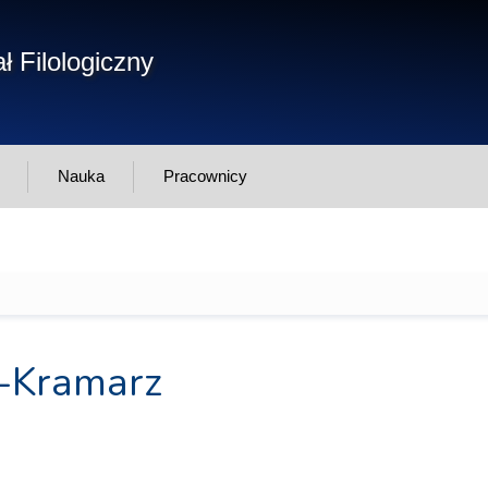
Form
ł Filologiczny
Szukaj
wys
Nauka
Pracownicy
a-Kramarz