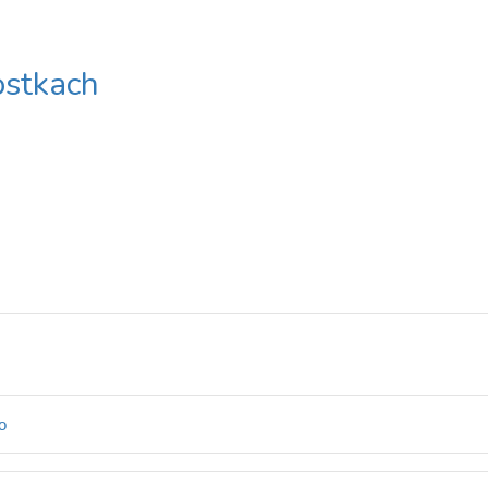
stkach
o