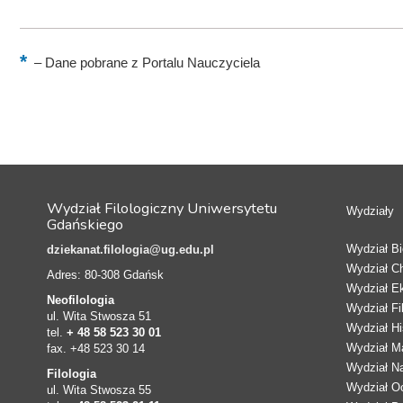
–
Dane pobrane z Portalu Nauczyciela
Wydział Filologiczny Uniwersytetu
Wydziały
Gdańskiego
Wydział Bio
dziekanat.filologia@ug.edu.pl
Wydział C
Adres: 80-308 Gdańsk
Wydział E
Neofilologia
Wydział Fi
ul. Wita Stwosza 51
Wydział Hi
tel.
+ 48 58 523 30 01
Wydział Ma
fax. +48 523 30 14
Wydział N
Filologia
Wydział Oc
ul. Wita Stwosza 55