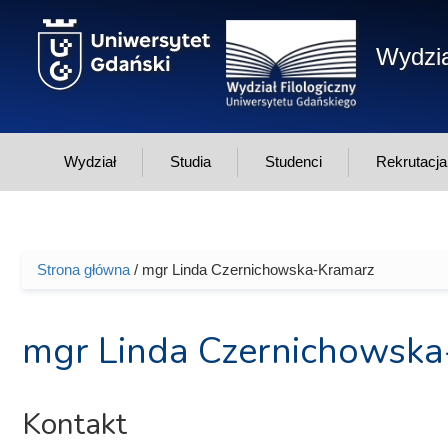
Przejdź do treści
Wydzia
Wydział
Studia
Studenci
Rekrutacja
Strona główna
/ mgr Linda Czernichowska-Kramarz
Jesteś tutaj
mgr Linda Czernichowsk
Kontakt