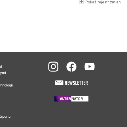
Pokaż rejestr zmian
ad
wymi
hnologii
Sportu