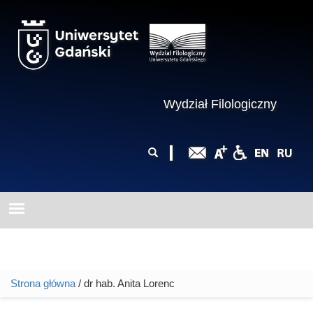
Przejdź do treści
Wydział Filologiczny
Formularz
Szukaj
wyszukiwania
Strona główna
/ dr hab. Anita Lorenc
Jesteś tutaj