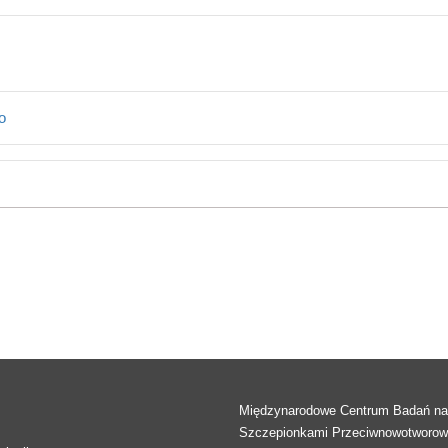
o
Międzynarodowe Centrum Badań n
Szczepionkami Przeciwnowotworo