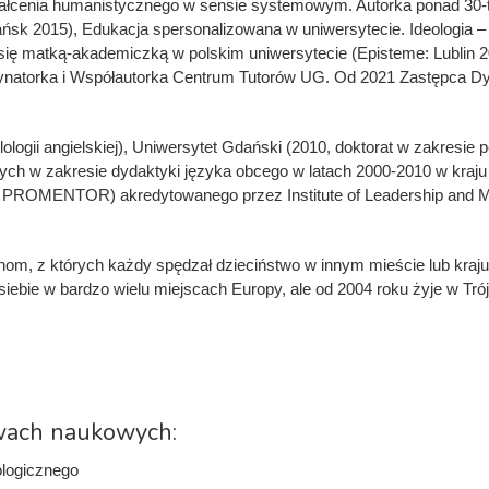
tałcenia humanistycznego w sensie systemowym. Autorka ponad 30-t
k 2015), Edukacja spersonalizowana w uniwersytecie. Ideologia – 
 się matką-akademiczką w polskim uniwersytecie (Episteme: Lublin 
dynatorka i Współautorka Centrum Tutorów UG. Od 2021 Zastępca 
logii angielskiej), Uniwersytet Gdański (2010, doktorat w zakresie p
h w zakresie dydaktyki języka obcego w latach 2000-2010 w kraju or
zenie PROMENTOR) akredytowanego przez Institute of Leadership and
m, z których każdy spędzał dzieciństwo w innym mieście lub kraju. 
siebie w bardzo wielu miejscach Europy, ale od 2004 roku żyje w T
twach naukowych:
ologicznego