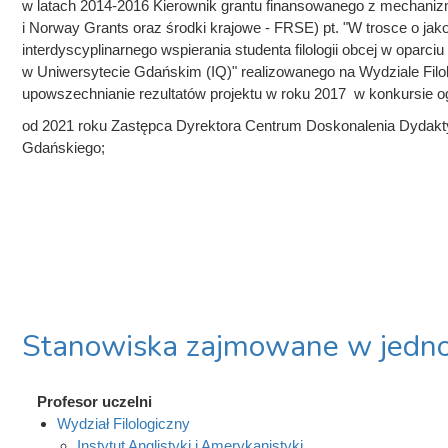
w latach 2014-2016 Kierownik grantu finansowanego z mechani
i Norway Grants oraz środki krajowe - FRSE) pt. "W trosce o jako
interdyscyplinarnego wspierania studenta filologii obcej w oparc
w Uniwersytecie Gdańskim (IQ)" realizowanego na Wydziale Fil
upowszechnianie rezultatów projektu w roku 2017 w konkursie 
od 2021 roku Zastępca Dyrektora Centrum Doskonalenia Dydakty
Gdańskiego;
Stanowiska zajmowane w jedno
Profesor uczelni
Wydział Filologiczny
Instytut Anglistyki i Amerykanistyki