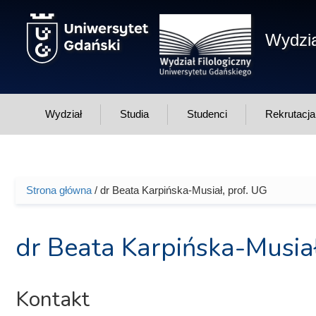
Przejdź do treści
Wydzia
Wydział
Studia
Studenci
Rekrutacja
Strona główna
/ dr Beata Karpińska-Musiał, prof. UG
Jesteś tutaj
dr Beata Karpińska-Musiał
Kontakt