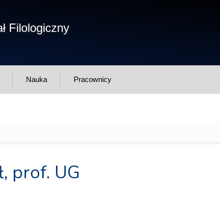
Form
ł Filologiczny
Szukaj
wys
Nauka
Pracownicy
, prof. UG