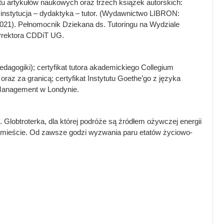
u artykułów naukowych oraz trzech książek autorskich:
instytucja – dydaktyka – tutor. (Wydawnictwo LIBRON:
2021). Pełnomocnik Dziekana ds. Tutoringu na Wydziale
Dyrektora CDDiT UG.
edagogiki); certyfikat tutora akademickiego Collegium
az za granicą; certyfikat Instytutu Goethe’go z języka
 Management w Londynie.
Globtroterka, dla której podróże są źródłem ożywczej energii
rójmieście. Od zawsze godzi wyzwania paru etatów życiowo-