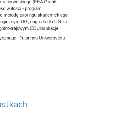
zmu norweskiego (EEA Grants
ść w ilości - program
iu o metodę tutoringu akademickiego
ologicznym UG; nagroda dla UG za
ogólnokrajowym EDUinspiracje.
cznego i Tutoringu Uniwersytetu
stkach