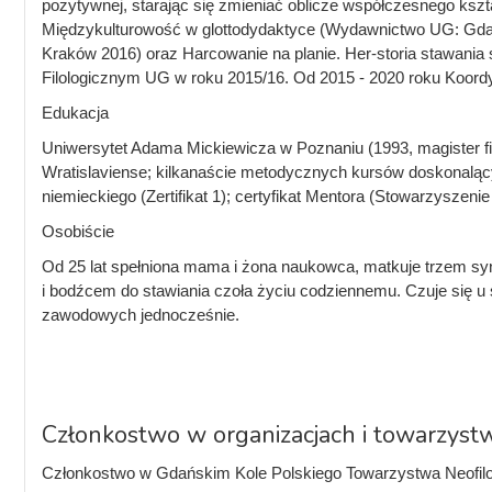
pozytywnej, starając się zmieniać oblicze współczesnego ksz
Międzykulturowość w glottodydaktyce (Wydawnictwo UG: Gdańs
Kraków 2016) oraz Harcowanie na planie. Her-storia stawania
Filologicznym UG w roku 2015/16. Od 2015 - 2020 roku Koor
Edukacja
Uniwersytet Adama Mickiewicza w Poznaniu (1993, magister filo
Wratislaviense; kilkanaście metodycznych kursów doskonalącyc
niemieckiego (Zertifikat 1); certyfikat Mentora (Stowarzys
Osobiście
Od 25 lat spełniona mama i żona naukowca, matkuje trzem syno
i bodźcem do stawiania czoła życiu codziennemu. Czuje się u 
zawodowych jednocześnie.
Członkostwo w organizacjach i towarzys
Członkostwo w Gdańskim Kole Polskiego Towarzystwa Neofil