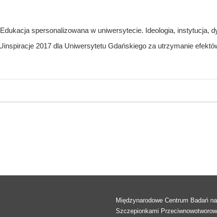
Edukacja spersonalizowana w uniwersytecie. Ideologia, instytucja, dy
nspiracje 2017 dla Uniwersytetu Gdańskiego za utrzymanie efektów 
Międzynarodowe Centrum Badań n
Szczepionkami Przeciwnowotworo