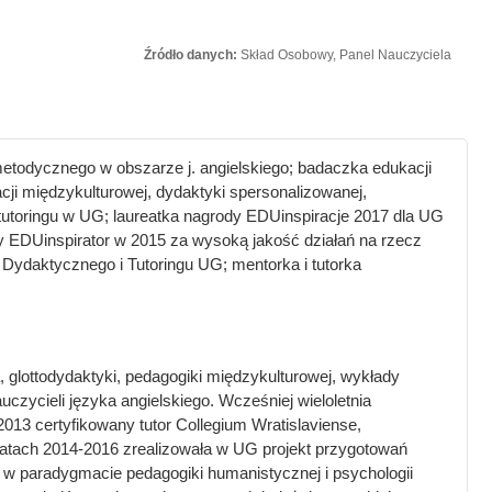
Źródło danych:
Skład Osobowy, Panel Nauczyciela
todycznego w obszarze j. angielskiego; badaczka edukacji
cji międzykulturowej, dydaktyki spersonalizowanej,
ń tutoringu w UG; laureatka nagrody EDUinspiracje 2017 dla UG
ody EDUinspirator w 2015 za wysoką jakość działań na rzecz
ydaktycznego i Tutoringu UG; mentorka i tutorka
glottodydaktyki, pedagogiki międzykulturowej, wykłady
uczycieli języka angielskiego. Wcześniej wieloletnia
13 certyfikowany tutor Collegium Wratislaviense,
 latach 2014-2016 zrealizowała w UG projekt przygotowań
 w paradygmacie pedagogiki humanistycznej i psychologii