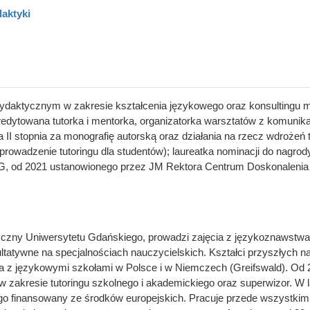
aktyki
aktycznym w zakresie kształcenia językowego oraz konsultingu me
kredytowana tutorka i mentorka, organizatorka warsztatów z komunika
a II stopnia za monografię autorską oraz działania na rzecz wdroże
 prowadzenie tutoringu dla studentów); laureatka nominacji do nagr
G, od 2021 ustanowionego przez JM Rektora Centrum Doskonalenia D
czny Uniwersytetu Gdańskiego, prowadzi zajęcia z językoznawstwa, 
ultatywne na specjalnościach nauczycielskich. Kształci przyszłych na
a z językowymi szkołami w Polsce i w Niemczech (Greifswald). Od 20
 w zakresie tutoringu szkolnego i akademickiego oraz superwizor. W
iego finansowany ze środków europejskich. Pracuje przede wszystkim