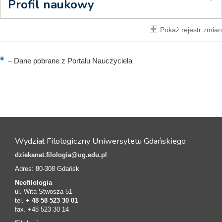
Profil naukowy
Pokaż rejestr zmian
–
Dane pobrane z Portalu Nauczyciela
Wydział Filologiczny Uniwersytetu Gdańskiego
dziekanat.filologia@ug.edu.pl
Adres: 80-308 Gdańsk
Neofilologia
ul. Wita Stwosza 51
tel.
+ 48 58 523 30 01
fax. +48 523 30 14