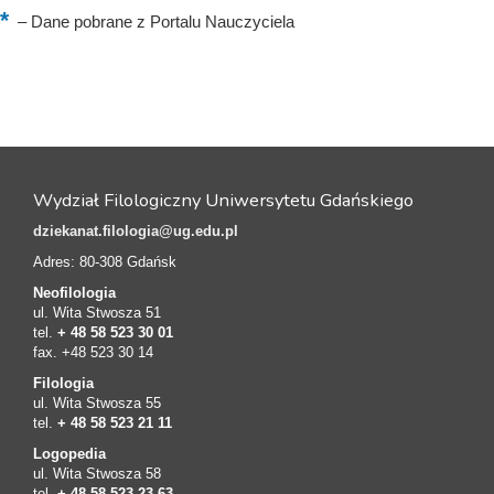
–
Dane pobrane z Portalu Nauczyciela
Wydział Filologiczny Uniwersytetu Gdańskiego
dziekanat.filologia@ug.edu.pl
Adres: 80-308 Gdańsk
Neofilologia
ul. Wita Stwosza 51
tel.
+ 48 58 523 30 01
fax. +48 523 30 14
Filologia
ul. Wita Stwosza 55
tel.
+ 48 58 523 21 11
Logopedia
ul. Wita Stwosza 58
tel.
+ 48 58 523 23 63