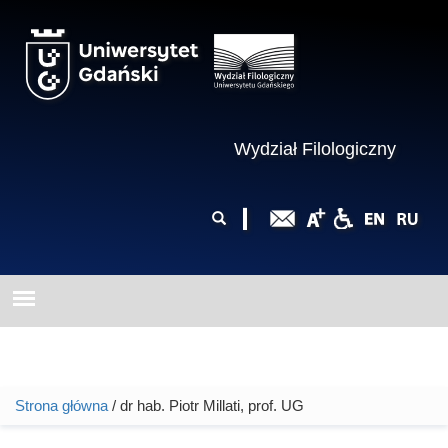
Przejdź do treści
Wydział Filologiczny
Formularz
Szukaj
wyszukiwania
Strona główna
/ dr hab. Piotr Millati, prof. UG
Jesteś tutaj