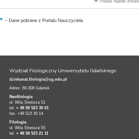
Pokaż rejestr zmian
–
Dane pobrane z Portalu Nauczyciela
Wydział Filologiczny Uniwersytetu Gdańskiego
dziekanat.filologia@ug.edu.pl
Adres: 80-308 Gdańsk
Neofilologia
ul. Wita Stwosza 51
tel.
+ 48 58 523 30 01
fax. +48 523 30 14
Filologia
ul. Wita Stwosza 55
tel.
+ 48 58 523 21 11