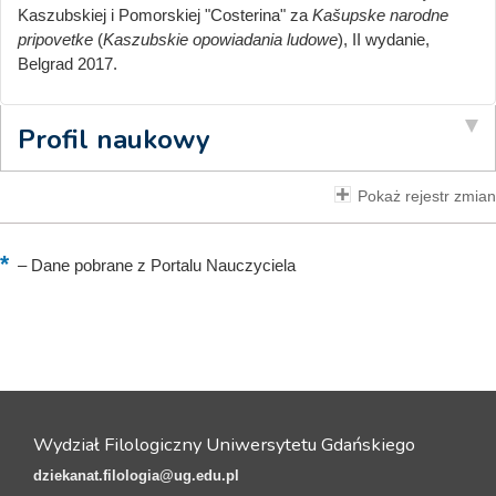
Kaszubskiej i Pomorskiej "Costerina" za
Kašupske narodne
pripovetke
(
Kaszubskie opowiadania ludowe
), II wydanie,
Belgrad 2017.
Profil naukowy
Pokaż rejestr zmian
–
Dane pobrane z Portalu Nauczyciela
Wydział Filologiczny Uniwersytetu Gdańskiego
dziekanat.filologia@ug.edu.pl