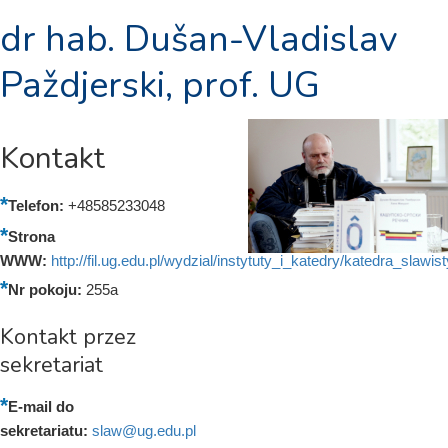
dr hab. Dušan-Vladislav
Paždjerski, prof. UG
Kontakt
Telefon:
+48585233048
Strona
WWW:
http://fil.ug.edu.pl/wydzial/instytuty_i_katedry/katedra_slawist
Nr pokoju:
255a
Kontakt przez
sekretariat
E-mail do
sekretariatu:
slaw@ug.edu.pl