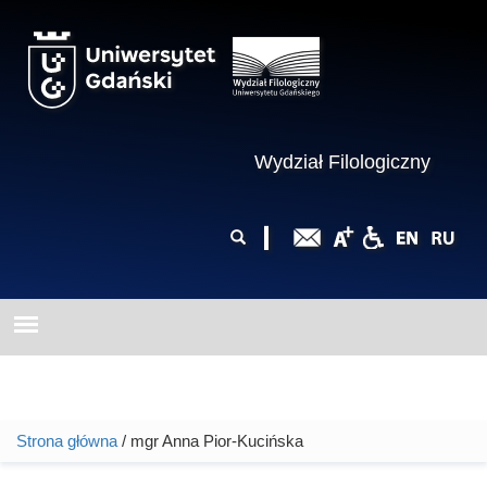
Przejdź do treści
Wydział Filologiczny
Formularz
Szukaj
wyszukiwania
Strona główna
/ mgr Anna Pior-Kucińska
Jesteś tutaj