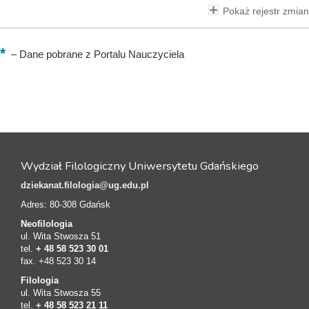
Pokaż rejestr zmian
–
Dane pobrane z Portalu Nauczyciela
Wydział Filologiczny Uniwersytetu Gdańskiego
dziekanat.filologia@ug.edu.pl
Adres: 80-308 Gdańsk
Neofilologia
ul. Wita Stwosza 51
tel.
+ 48 58 523 30 01
fax. +48 523 30 14
Filologia
ul. Wita Stwosza 55
tel.
+ 48 58 523 21 11