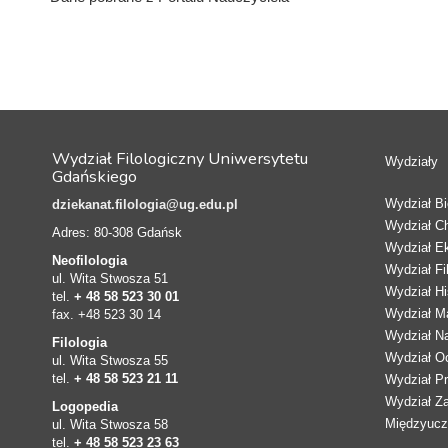
Wydział Filologiczny Uniwersytetu
Wydziały
Gdańskiego
Wydział Bio
dziekanat.filologia@ug.edu.pl
Wydział C
Adres: 80-308 Gdańsk
Wydział E
Neofilologia
Wydział Fi
ul. Wita Stwosza 51
Wydział Hi
tel.
+ 48 58 523 30 01
Wydział Ma
fax. +48 523 30 14
Wydział N
Filologia
Wydział Oc
ul. Wita Stwosza 55
tel.
+ 48 58 523 21 11
Wydział Pr
Wydział Z
Logopedia
Międzyucze
ul. Wita Stwosza 58
tel.
+ 48 58 523 23 63