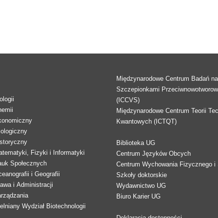
Międzynarodowe Centrum Badań n
Szczepionkami Przeciwnowotworo
logii
(ICCVS)
hemii
Międzynarodowe Centrum Teorii Tec
konomiczny
Kwantowych (ICTQT)
lologiczny
storyczny
Biblioteka UG
tematyki, Fizyki i Informatyki
Centrum Języków Obcych
auk Społecznych
Centrum Wychowania Fizycznego i 
eanografii i Geografii
Szkoły doktorskie
awa i Administracji
Wydawnictwo UG
arządzania
Biuro Karier UG
lniany Wydział Biotechnologii
Deklaracja dostępności