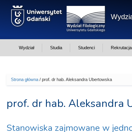
Przejdź do treści
Wydzia
Wydział
Studia
Studenci
Rekrutacja
Strona główna
/ prof. dr hab. Aleksandra Ubertowska
Jesteś tutaj
prof. dr hab. Aleksandra
Stanowiska zajmowane w jedno