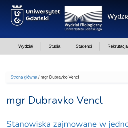
Przejdź do treści
Wydzia
Wydział
Studia
Studenci
Rekrutacja
Strona główna
/ mgr Dubravko Vencl
Jesteś tutaj
mgr Dubravko Vencl
Stanowiska zajmowane w jedno