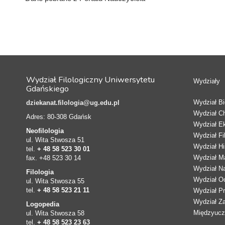
Wydział Filologiczny Uniwersytetu
Wydziały
Gdańskiego
Wydział Bio
dziekanat.filologia@ug.edu.pl
Wydział C
Adres: 80-308 Gdańsk
Wydział E
Neofilologia
Wydział Fi
ul. Wita Stwosza 51
Wydział Hi
tel.
+ 48 58 523 30 01
Wydział Ma
fax. +48 523 30 14
Wydział N
Filologia
Wydział Oc
ul. Wita Stwosza 55
tel.
+ 48 58 523 21 11
Wydział Pr
Wydział Z
Logopedia
Międzyucze
ul. Wita Stwosza 58
tel.
+ 48 58 523 23 63