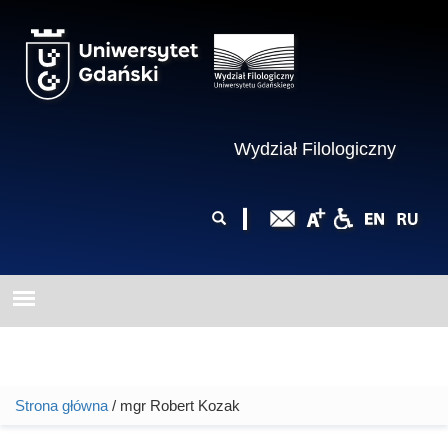
Przejdź do treści
Wydział Filologiczny
Formularz
Szukaj
wyszukiwania
Strona główna
/ mgr Robert Kozak
Jesteś tutaj