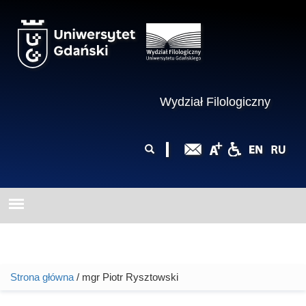
Przejdź do treści
Wydział Filologiczny
Formularz
Szukaj
wyszukiwania
Strona główna
/ mgr Piotr Rysztowski
Jesteś tutaj