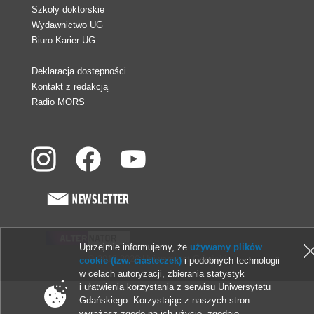
Szkoły doktorskie
Wydawnictwo UG
Biuro Karier UG
Deklaracja dostępności
Kontakt z redakcją
Radio MORS
Uprzejmie informujemy, że
używamy plików
© 2013-2026 Uniwersytet Gdański
cookie (tzw. ciasteczek)
i podobnych technologii
w celach autoryzacji, zbierania statystyk
i ułatwienia korzystania z serwisu Uniwersytetu
Gdańskiego. Korzystając z naszych stron
wyrażasz zgodę na ich użycie, zgodnie