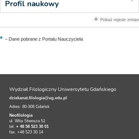
Profil naukowy
Pokaż rejestr zmian
–
Dane pobrane z Portalu Nauczyciela
Wydział Filologiczny Uniwersytetu Gdańskiego
dziekanat.filologia@ug.edu.pl
Adres: 80-308 Gdańsk
Neofilologia
ul. Wita Stwosza 51
tel.
+ 48 58 523 30 01
fax. +48 523 30 14