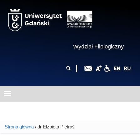
Przejdź do treści
Wydział Filologiczny
Formularz
Szukaj
wyszukiwania
Strona główna
/ dr Elżbieta Pietraś
Jesteś tutaj