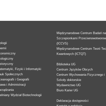
Międzynarodowe Centrum Badań n
Szczepionkami Przeciwnowotworo
logii
(ICCVS)
hemii
Międzynarodowe Centrum Teorii Tec
konomiczny
Kwantowych (ICTQT)
lologiczny
storyczny
Biblioteka UG
tematyki, Fizyki i Informatyki
Centrum Języków Obcych
auk Społecznych
Centrum Wychowania Fizycznego i 
eanografii i Geografii
Szkoły doktorskie
awa i Administracji
Wydawnictwo UG
arządzania
Biuro Karier UG
lniany Wydział Biotechnologii
Deklaracja dostępności
Kontakt z redakcją