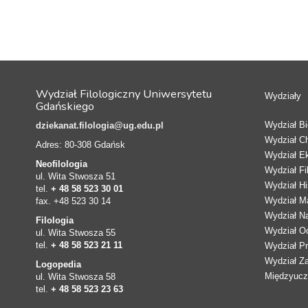
Wydział Filologiczny Uniwersytetu
Wydziały
Gdańskiego
Wydział Bio
dziekanat.filologia@ug.edu.pl
Wydział C
Adres: 80-308 Gdańsk
Wydział E
Neofilologia
Wydział Fi
ul. Wita Stwosza 51
Wydział Hi
tel.
+ 48 58 523 30 01
Wydział Ma
fax. +48 523 30 14
Wydział N
Filologia
Wydział Oc
ul. Wita Stwosza 55
tel.
+ 48 58 523 21 11
Wydział Pr
Wydział Z
Logopedia
Międzyucze
ul. Wita Stwosza 58
tel.
+ 48 58 523 23 63