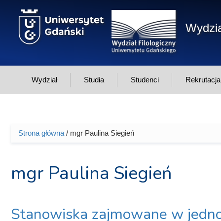
Przejdź do treści
Wydzia
Wydział
Studia
Studenci
Rekrutacja
Strona główna
/ mgr Paulina Siegień
Jesteś tutaj
mgr Paulina Siegień
Stanowiska zajmowane w jedno