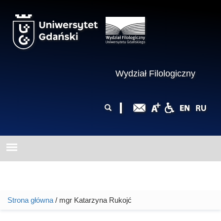
Przejdź do treści
Wydział Filologiczny
Formularz
Szukaj
wyszukiwania
Strona główna
/ mgr Katarzyna Rukojć
Jesteś tutaj