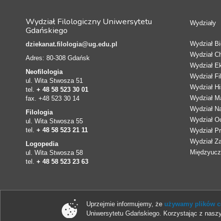
Wydział Filologiczny Uniwersytetu
Wydziały
Gdańskiego
Wydział Bio
dziekanat.filologia@ug.edu.pl
Wydział C
Adres: 80-308 Gdańsk
Wydział E
Neofilologia
Wydział Fi
ul. Wita Stwosza 51
Wydział Hi
tel.
+ 48 58 523 30 01
Wydział Ma
fax. +48 523 30 14
Wydział N
Filologia
Wydział Oc
ul. Wita Stwosza 55
tel.
+ 48 58 523 21 11
Wydział Pr
Wydział Z
Logopedia
Międzyucze
ul. Wita Stwosza 58
tel.
+ 48 58 523 23 63
Uprzejmie informujemy, że
używamy plików co
Uniwersytetu Gdańskiego. Korzystając z naszy