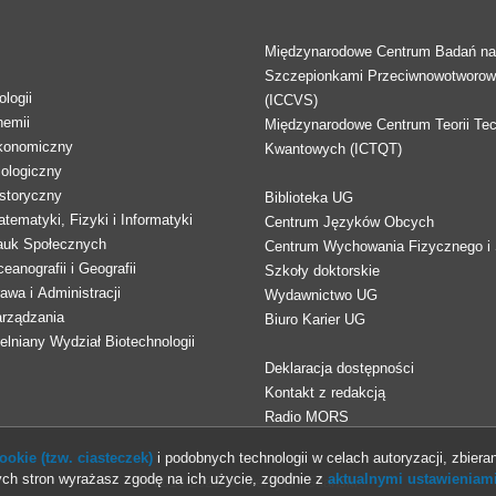
Międzynarodowe Centrum Badań n
Szczepionkami Przeciwnowotworo
logii
(ICCVS)
hemii
Międzynarodowe Centrum Teorii Tec
konomiczny
Kwantowych (ICTQT)
lologiczny
storyczny
Biblioteka UG
tematyki, Fizyki i Informatyki
Centrum Języków Obcych
auk Społecznych
Centrum Wychowania Fizycznego i 
eanografii i Geografii
Szkoły doktorskie
awa i Administracji
Wydawnictwo UG
arządzania
Biuro Karier UG
lniany Wydział Biotechnologii
Deklaracja dostępności
Kontakt z redakcją
Radio MORS
okie (tzw. ciasteczek)
i podobnych technologii w celach autoryzacji, zbieran
ch stron wyrażasz zgodę na ich użycie, zgodnie z
aktualnymi ustawieniami
© 2013-2026 Uniwersytet Gdański