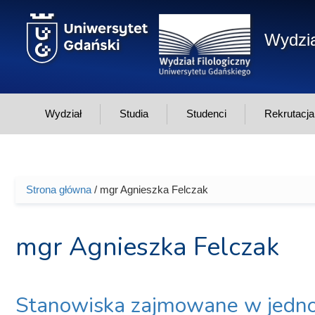
Przejdź do treści
Wydzia
Wydział
Studia
Studenci
Rekrutacja
Strona główna
/ mgr Agnieszka Felczak
Jesteś tutaj
mgr Agnieszka Felczak
Stanowiska zajmowane w jedno