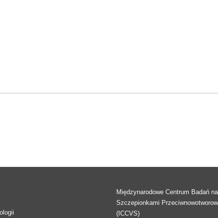
Międzynarodowe Centrum Badań n
Szczepionkami Przeciwnowotworo
logii
(ICCVS)