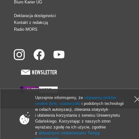
Biuro Karier UG
Deklaracja dostępności
Kontakt z redakcją
Radio MORS
Uprzejmie informujemy, że
używamy plików
© 2013-2026 Uniwersytet Gdański
cookie (tzw. ciasteczek)
i podobnych technologii
w celach autoryzacji, zbierania statystyk
i ułatwienia korzystania z serwisu Uniwersytetu
Gdańskiego. Korzystając z naszych stron
wyrażasz zgodę na ich użycie, zgodnie
z
aktualnymi ustawieniami Twojej
przeglądarki
.