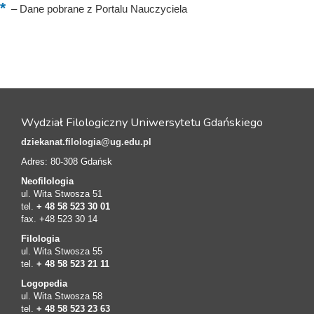
–
Dane pobrane z Portalu Nauczyciela
Wydział Filologiczny Uniwersytetu Gdańskiego
dziekanat.filologia@ug.edu.pl
Adres: 80-308 Gdańsk
Neofilologia
ul. Wita Stwosza 51
tel.
+ 48 58 523 30 01
fax. +48 523 30 14
Filologia
ul. Wita Stwosza 55
tel.
+ 48 58 523 21 11
Logopedia
ul. Wita Stwosza 58
tel.
+ 48 58 523 23 63