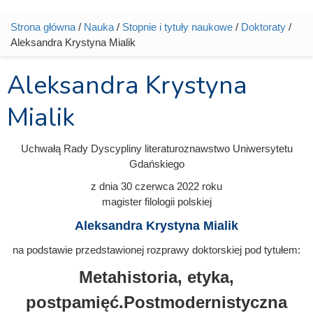
Strona główna
/
Nauka
/
Stopnie i tytuły naukowe
/
Doktoraty
/
Jesteś tutaj
Aleksandra Krystyna Mialik
Aleksandra Krystyna
Mialik
Uchwałą Rady Dyscypliny literaturoznawstwo Uniwersytetu
Gdańskiego
z dnia
30 czerwca 2022
roku
magister filologii polskiej
Aleksandra Krystyna Mialik
na podstawie przedstawionej rozprawy doktorskiej pod tytułem:
Metahistoria, etyka,
postpamięć.Postmodernistyczna