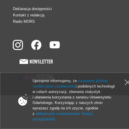
Deklaracja dostępności
Kontakt z redakcją
Radio MORS
Uprzejmie informujemy, że
używamy plików
© 2013-2026 Uniwersytet Gdański
cookie (tzw. ciasteczek)
i podobnych technologii
w celach autoryzacji, zbierania statystyk
i ułatwienia korzystania z serwisu Uniwersytetu
Gdańskiego. Korzystając z naszych stron
wyrażasz zgodę na ich użycie, zgodnie
z
aktualnymi ustawieniami Twojej
przeglądarki
.