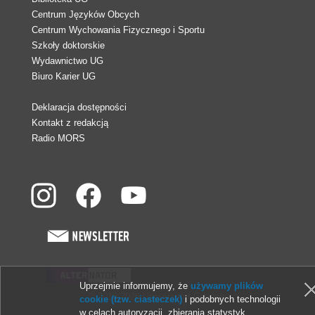
Centrum Języków Obcych
Centrum Wychowania Fizycznego i Sportu
Szkoły doktorskie
Wydawnictwo UG
Biuro Karier UG
Deklaracja dostępności
Kontakt z redakcją
Radio MORS
Uprzejmie informujemy, że
używamy plików
© 2013-2026 Uniwersytet Gdański
cookie (tzw. ciasteczek)
i podobnych technologii
w celach autoryzacji, zbierania statystyk