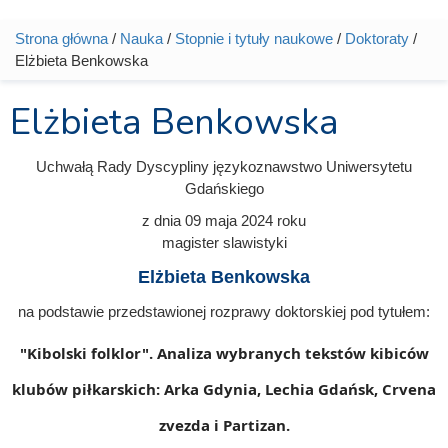
Strona główna
/
Nauka
/
Stopnie i tytuły naukowe
/
Doktoraty
/
Jesteś tutaj
Elżbieta Benkowska
Elżbieta Benkowska
Uchwałą Rady Dyscypliny językoznawstwo Uniwersytetu
Gdańskiego
z dnia
09 maja 2024
roku
magister slawistyki
Elżbieta Benkowska
na podstawie przedstawionej rozprawy doktorskiej pod tytułem:
"Kibolski folklor". Analiza wybranych tekstów kibiców
klubów piłkarskich: Arka Gdynia, Lechia Gdańsk, Crvena
zvezda i Partizan.